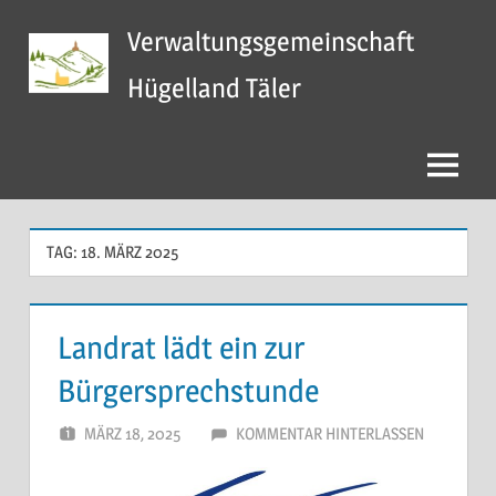
Zum
Verwaltungsgemeinschaft
Inhalt
springen
Hügelland Täler
Menü
TAG:
18. MÄRZ 2025
Landrat lädt ein zur
Bürgersprechstunde
MÄRZ 18, 2025
SCHWARZ
KOMMENTAR HINTERLASSEN