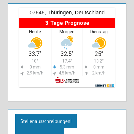
07646, Thüringen, Deutschland
3-Tage-Prognose
Heute
Morgen
Dienstag
33.7°
32.5°
25°
10°
17.4°
13.2°
0 mm
5.3 mm
0 mm
2.9 km/h
4.5 km/h
2 km/h
Stellenausschreibungen!