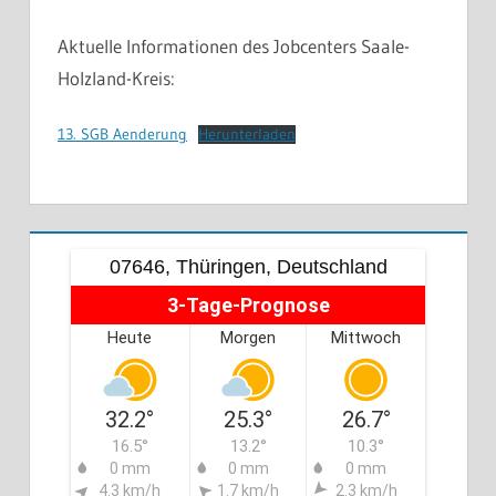
Aktuelle Informationen des Jobcenters Saale-
Holzland-Kreis:
13. SGB Aenderung
Herunterladen
07646, Thüringen, Deutschland
3-Tage-Prognose
Heute
Morgen
Mittwoch
32.2°
25.3°
26.7°
16.5°
13.2°
10.3°
0 mm
0 mm
0 mm
4.3 km/h
1.7 km/h
2.3 km/h