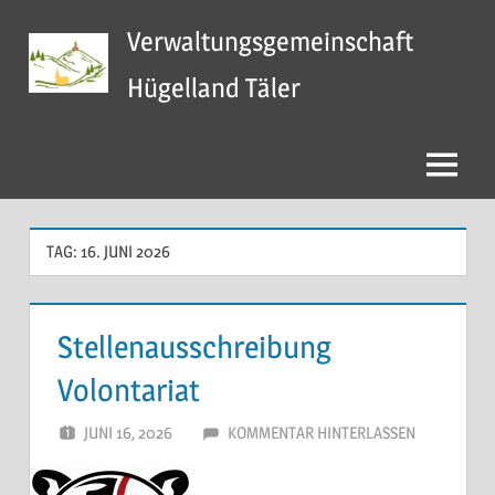
Zum
Verwaltungsgemeinschaft
Inhalt
springen
Hügelland Täler
Menü
TAG:
16. JUNI 2026
Stellenausschreibung
Volontariat
JUNI 16, 2026
SCHWARZ
KOMMENTAR HINTERLASSEN